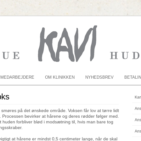
MEDARBEJDERE
OM KLINIKKEN
NYHEDSBREV
BETALI
oks
Kam
Ans
smøres på det ønskede område. Voksen får lov at tørre lidt
af. Processen bevirker at hårene og deres rødder følger med.
Ans
 huden forbliver blød i modsætning til, hvis man bare tog
ngsskraber.
Ans
vigtigt at hårene er mindst 0,5 centimeter lange, når de skal