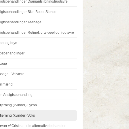
igtsbehandlinger Diamantslibning/frugtsyre
igtsbehandlinger Skin Better Sience
igtsbehandlinger Teenage
igtsbehandlinger Retinol, urte-peel og frugtsyre
per og bryn
psbehandlinger
keup
sage - Velvære
 til mænd
ori Ansigtsbehandling
fjerning (kvinder) Lycon
fjerning (kvinder) Voks
vær v/ Cristina - din alternative behandler