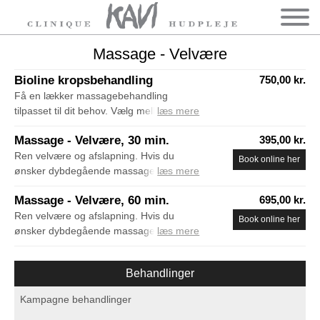
Massage - Velvære
Bioline kropsbehandling
750,00 kr.
Få en lækker massagebehandling
tilpasset til dit behov. Vælg mellem en
læs mere
drænage, opstrammende eller
Massage - Velvære, 30 min.
395,00 kr.
fedtforbrændende behandling.
Behandlingen afsluttes med lækker
Ren velvære og afslapning. Hvis du
Book online her
bodylotion fra Bioline. Varighed 40 min.
ønsker dybdegående massage så vælg
læs mere
fysiurgisk massage på listen ovenfor.
Massage - Velvære, 60 min.
695,00 kr.
Ren velvære og afslapning. Hvis du
Book online her
ønsker dybdegående massage så vælg
læs mere
fysiurgisk massage på listen ovenfor.
Behandlinger
Kampagne behandlinger